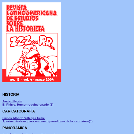
HISTORIA
Javier Negrín
El Pitirre. Humor revolucionario (2)
CARICATOGRAFÍA
Carlos Alberto Villegas Uribe
Aportes téoricos para un nuevo paradigma de la caricatura(4)
PANORÁMICA