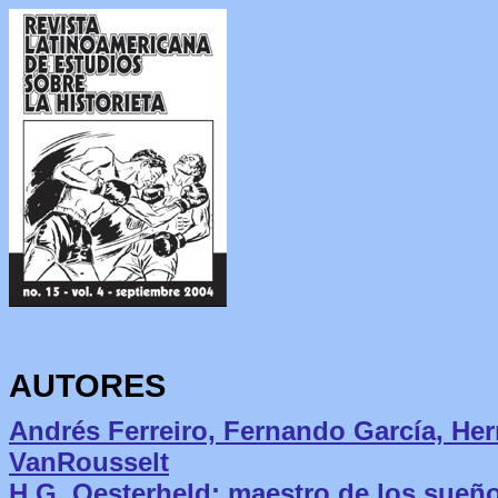
AUTORES
Andrés Ferreiro, Fernando García, He
VanRousselt
H.G. Oesterheld: maestro de los sueños